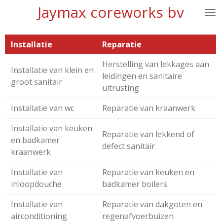
Jaymax coreworks bv
Ga
direct
naar
Installatie
Reparatie
de
hoofdinhoud
Herstelling van lekkages aan
Installatie van klein en
leidingen en sanitaire
groot sanitair
uitrusting
Installatie van wc
Reparatie van kraanwerk
Installatie van keuken
Reparatie van lekkend of
en badkamer
defect sanitair
kraanwerk
Installatie van
Reparatie van keuken en
inloopdouche
badkamer boilers
Installatie van
Reparatie van dakgoten en
airconditioning
regenafvoerbuizen